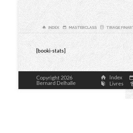
INDEX
MASTERCLASS
TIRAGE FINAR
[booki-stats]
Index
Copyright 2026
Bernard Delhalle
Livres