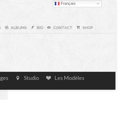
Français
S
ALBUMS
BIO
CONTACT
SHOP
ages
Studio
Les Modèles