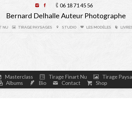
06 18 71 45 56
Bernard Delhalle Auteur Photographe
T NU
TIRAGE PAYSAGES
STUDIO
LES MODÈLES
LIVRE
Masterclass
Tirage Finart Nu
Tirage Pays
Albums
Bio
Contact
Shop