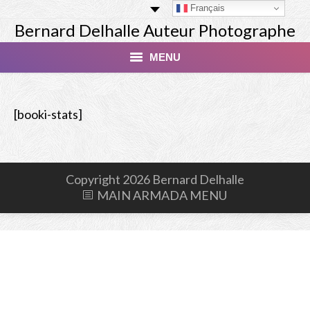
Français
Bernard Delhalle Auteur Photographe
MENU
Index
[booki-stats]
Masterclass
Tirage Finart Nu
Copyright 2026 Bernard Delhalle
Tirage Paysages
MAIN ARMADA MENU
Studio
Les Modèles
Livres