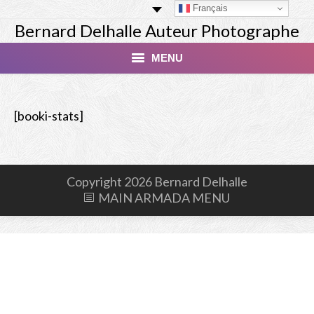
Français
Bernard Delhalle Auteur Photographe
MENU
Index
[booki-stats]
Masterclass
Tirage Finart Nu
Copyright 2026 Bernard Delhalle
Tirage Paysages
MAIN ARMADA MENU
Studio
Les Modèles
Livres