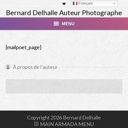
Français
Bernard Delhalle Auteur Photographe
MENU
Index
[mailpoet_page]
Masterclass
Tirage Finart Nu
À propos de l’auteur
Tirage Paysages
Studio
Les Modèles
Livres
Copyright 2026 Bernard Delhalle
MAIN ARMADA MENU