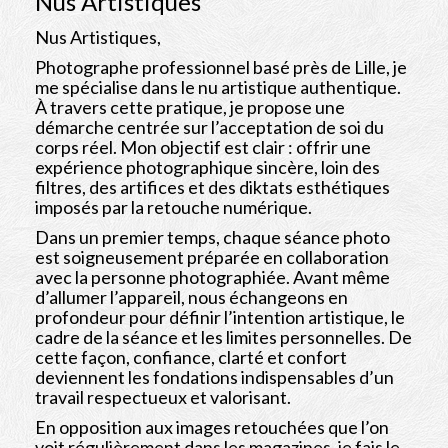
Nus Artistiques
Albums
Nus Artistiques,
Bio
Photographe professionnel basé près de Lille, je
me spécialise dans le nu artistique authentique.
Contact
À travers cette pratique, je propose une
démarche centrée sur l’acceptation de soi du
Shop
corps réel. Mon objectif est clair : offrir une
expérience photographique sincère, loin des
filtres, des artifices et des diktats esthétiques
imposés par la retouche numérique.
Dans un premier temps, chaque séance photo
est soigneusement préparée en collaboration
avec la personne photographiée. Avant même
d’allumer l’appareil, nous échangeons en
profondeur pour définir l’intention artistique, le
cadre de la séance et les limites personnelles. De
cette façon, confiance, clarté et confort
deviennent les fondations indispensables d’un
travail respectueux et valorisant.
En opposition aux images retouchées que l’on
voit régulièrement dans les magazines, je fais le