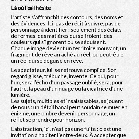
Albums
Là où l’œil hésite
Bio
L’artiste s’affranchit des contours, des noms et
des évidences. Ici, pas de récit à suivre, pas de
personnage à identifier : seulement des éclats
Contact
de formes, des matières qui se frôlent, des
couleurs qui s’ignorent ou se séduisent.
Shop
Chaque image devient un territoire mouvant, un
fragment de rêve arraché au réel, ou peut-être
un réel qui se déguise en rêve.
Le spectateur, lui, se retrouve complice. Son
regard glisse, trébuche, invente. Ce qui, pour
l’un, sera l’écho d’un paysage oublié, sera, pour
l’autre, la peau d’un nuage ou la cicatrice d’une
lumière.
Les sujets, multiples et insaisissables, se jouent
de nous : un détail banal peut soudain se muer en
énigme, une ombre devenir personnage, un
reflet se prendre pour horizon.
L’abstraction, ici, n’est pas une fuite : c’est une
invitation à habiter l’entre-deux. À accepter que