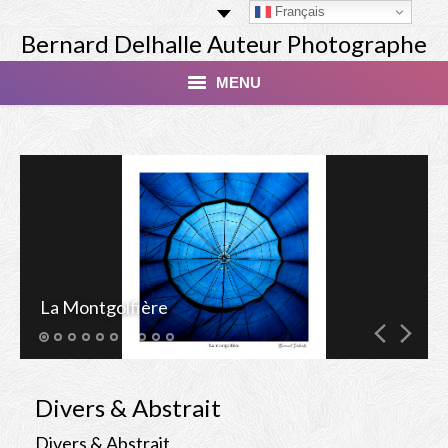
Français
Bernard Delhalle Auteur Photographe
MENU
Index
Masterclass
Tirage Finart Nu
Tirage Paysages
La Montgolfière
Studio
Les Modèles
Divers & Abstrait
Livres
Divers & Abstrait