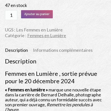
47 en stock
quantité
Ajouter au panier
de
Livre
photo
UGS :
Les Femmes en Lumière
Femmes
Catégorie :
Femmes en Lumière
en
Lumière
Description
Informations complémentaires
Description
Femmes en Lumière , sortie prévue
pour le 20 décembre 2024
« Femmes en lumière »
marque une nouvelle étape
dans la carrière de Bernard Delhalle, photographe
auteur, qui a déjà connu un formidable succès avec
son premier ouvrage,
Remettre les pendules à
l’heure
.