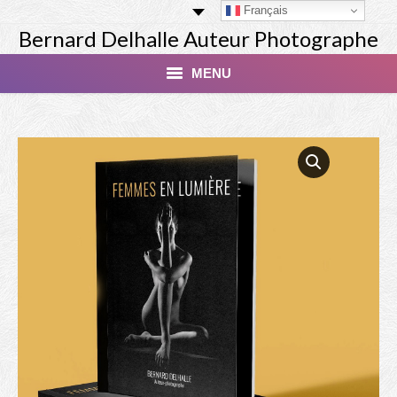
Français
Bernard Delhalle Auteur Photographe
MENU
Index
Masterclass
Tirage Finart Nu
Tirage Paysages
Studio
Les Modèles
Livres