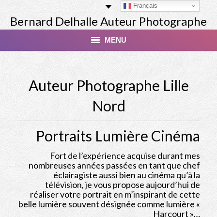
Français
Bernard Delhalle Auteur Photographe
MENU
Index
Auteur Photographe Lille
Masterclass
Nord
Tirage Finart Nu
Portraits Lumière Cinéma
Tirage Paysages
Studio
Fort de l’expérience acquise durant mes
nombreuses années passées en tant que chef
éclairagiste aussi bien au cinéma qu’à la
Les Modèles
télévision, je vous propose aujourd’hui de
réaliser votre portrait en m’inspirant de cette
Livres
belle lumière souvent désignée comme lumière «
Harcourt »…