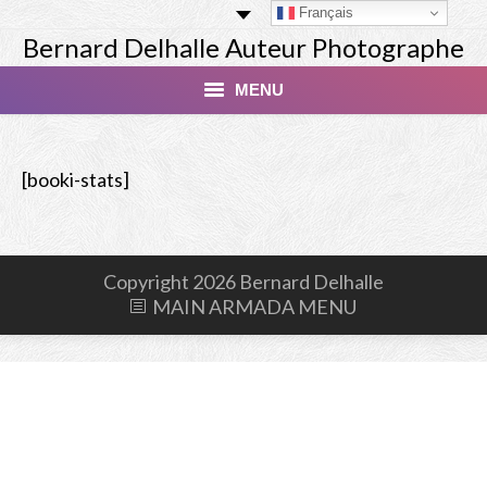
Français
Bernard Delhalle Auteur Photographe
MENU
Index
[booki-stats]
Masterclass
Tirage Finart Nu
Copyright 2026 Bernard Delhalle
Tirage Paysages
MAIN ARMADA MENU
Studio
Les Modèles
Livres