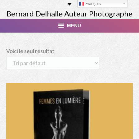
Français
Bernard Delhalle Auteur Photographe
MENU
Index
Voici le seul résultat
Masterclass
Tirage Finart Nu
Tirage Paysages
Studio
Les Modèles
Livres