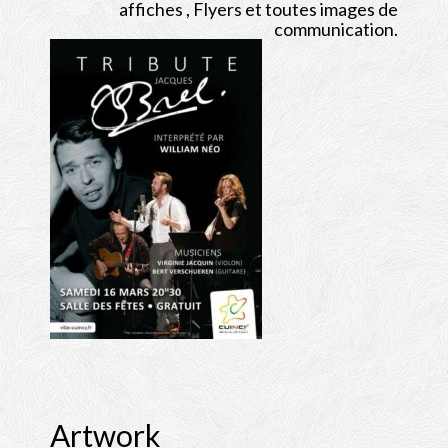
Albums
affiches , Flyers et toutes images de
communication.
Bio
Contact
Shop
Artwork