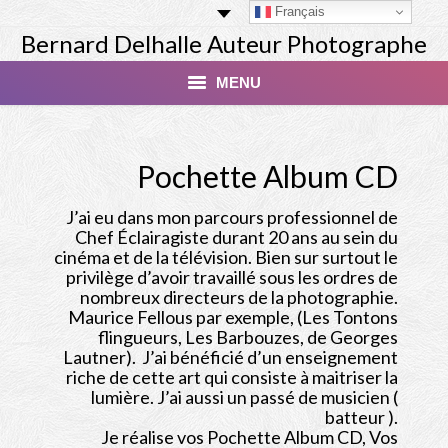
Français
Bernard Delhalle Auteur Photographe
MENU
Index
Pochette Album CD
Masterclass
J’ai eu dans mon parcours professionnel de
Tirage Finart Nu
Chef Éclairagiste durant 20 ans au sein du
cinéma et de la télévision. Bien sur surtout le
Tirage Paysages
privilège d’avoir travaillé sous les ordres de
nombreux directeurs de la photographie.
Maurice Fellous par exemple, (Les Tontons
Studio
flingueurs, Les Barbouzes, de Georges
Lautner). J’ai bénéficié d’un enseignement
Les Modèles
riche de cette art qui consiste à maitriser la
lumière. J’ai aussi un passé de musicien (
Livres
batteur ).
Je réalise vos Pochette Album CD, Vos