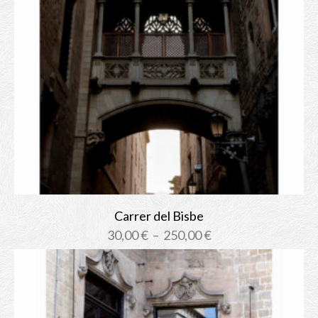
Carrer del Bisbe
Plage
30,00
€
–
250,00
€
de
prix :
30,00 €
à
250,00 €