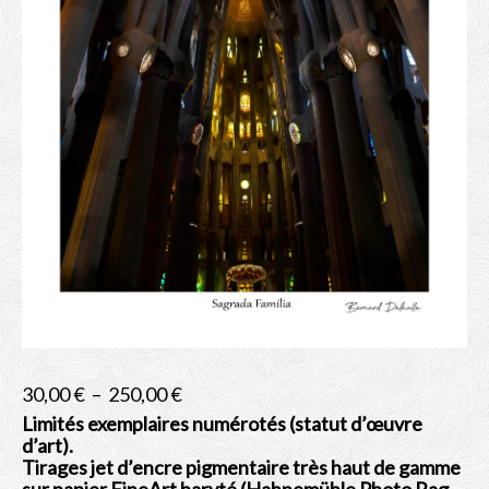
Albums
Bio
Contact
Shop
Plage
30,00
€
–
250,00
€
de
Limités exemplaires numérotés (statut d’œuvre
d’art).
prix :
Tirages jet d’encre pigmentaire très haut de gamme
30,00 €
sur papier FineArt baryté (Hahnemühle Photo Rag