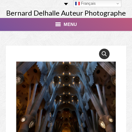
Français
Bernard Delhalle Auteur Photographe
MENU
Index
Masterclass
Tirage Finart Nu
Tirage Paysages
Studio
Les Modèles
Livres