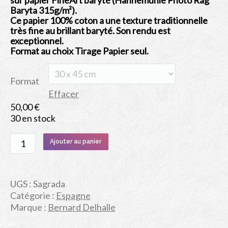
à
Baryta 315g/m²).
250,00 €
Ce papier 100% coton a une texture traditionnelle
très fine au brillant baryté. Son rendu est
exceptionnel.
Format au choix Tirage Papier seul.
Format
Effacer
50,00
€
30 en stock
quantité
Ajouter au panier
de
Sagrada
UGS :
Sagrada
Catégorie :
Espagne
Marque :
Bernard Delhalle