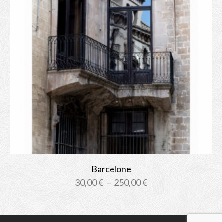
Barcelone
Plage
30,00
€
–
250,00
€
de
prix :
30,00 €
à