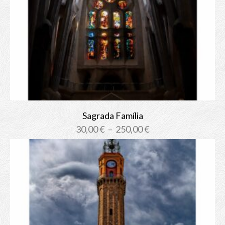
Sagrada Família
Plage
30,00
€
–
250,00
€
de
prix :
30,00 €
à
250,00 €