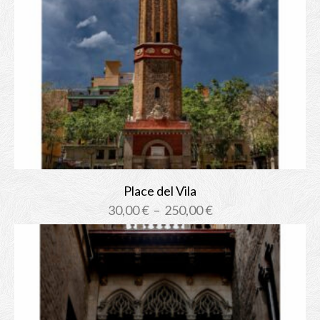
Place del Vila
Plage
30,00
€
–
250,00
€
de
prix :
30,00 €
à
250,00 €