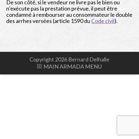
De son côté, si le vendeur ne livre pas le bien ou
Albums
n’exécute pas la prestation prévue, il peut être
condamné à rembourser au consommateur le double
Bio
des arrhes versées (article 1590 du
Code civil
).
Contact
Shop
Copyright 2026 Bernard Delhalle
MAIN ARMADA MENU