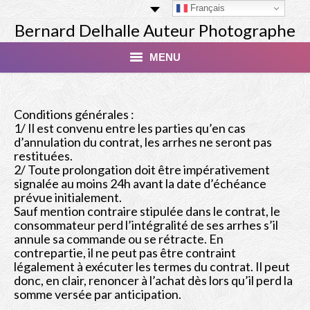
Français
Bernard Delhalle Auteur Photographe
MENU
Index
Conditions générales :
1/ Il est convenu entre les parties qu’en cas
Masterclass
d’annulation du contrat, les arrhes ne seront pas
restituées.
Tirage Finart Nu
2/ Toute prolongation doit être impérativement
signalée au moins 24h avant la date d’échéance
Tirage Paysages
prévue initialement.
Sauf mention contraire stipulée dans le contrat, le
Studio
consommateur perd l’intégralité de ses arrhes s’il
annule sa commande ou se rétracte. En
contrepartie, il ne peut pas être contraint
Les Modèles
légalement à exécuter les termes du contrat. Il peut
donc, en clair, renoncer à l’achat dès lors qu’il perd la
Livres
somme versée par anticipation.