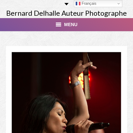
Français
Bernard Delhalle Auteur Photographe
MENU
Index
Masterclass
Tirage Finart Nu
Tirage Paysages
Studio
Les Modèles
Livres