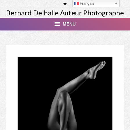
Français
Bernard Delhalle Auteur Photographe
MENU
Index
Masterclass
Tirage Finart Nu
Tirage Paysages
Studio
Les Modèles
Livres